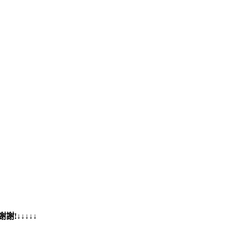
!↓↓↓↓↓