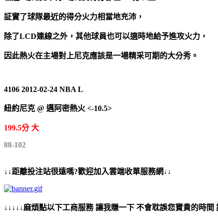
証實了球隊最近的得分火力相當地充沛，
除了LCD連線之外，其他球員也可以適時地給予進攻火力，
因此熱火在主場對上尼克應該是一場精采可期的大分秀。
4106 2012-02-24 NBA L
紐約尼克 @ 邁阿密熱火 <-10.5>
199.5分 大
88-102
↓↓距離投注站很遠嗎?歡迎加入雲端收單服務網↓↓
↓↓↓↓↓麻煩點以下工商服務 讓我賺一下 不會耽誤您寶貴的時間 謝謝