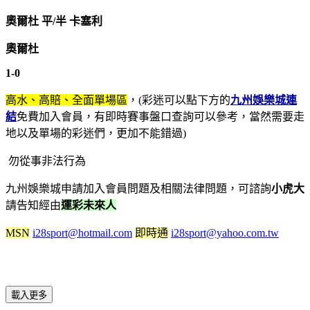
奧爾杜 平/半 卡塞利
奧爾杜
1-0
高水、高賠、全面單場區
，(彩迷可以點下方的
九州娛樂城連
結
免費加入會員，有即時賽事盤口查詢可以參考，當然需要走
地以及單場的彩迷們，更加不能錯過)
勿從事非法行為
九州娛樂城申請加入會員問題及相關法律問題，可諮詢
小虎大
請告知經由
運彩未來人
MSN
i28sport@hotmail.com
即時通
i28sport@yahoo.com.tw
載入更多