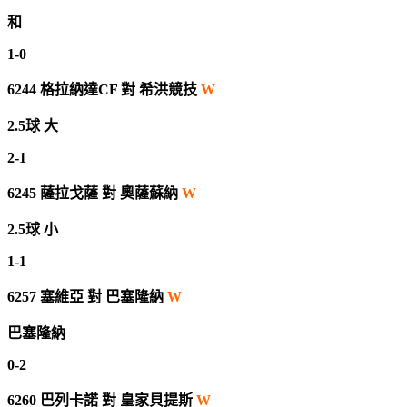
和
1-0
6244
格拉納達CF
對
希洪競技
W
2.5球 大
2-1
6245
薩拉戈薩
對
奧薩蘇納
W
2.5球 小
1-1
6257 塞維亞
對
巴塞隆納
W
巴塞隆納
0-2
6260
巴列卡諾
對
皇家貝提斯
W