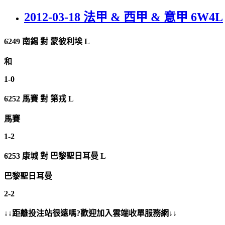
2012-03-18 法甲 & 西甲 & 意甲 6W4L
6249 南錫
對
蒙彼利埃 L
和
1-0
6252
馬賽
對
第戎 L
馬賽
1-2
6253
康城
對
巴黎聖日耳曼 L
巴黎聖日耳曼
2-2
↓↓距離投注站很遠嗎?歡迎加入雲端收單服務網↓↓