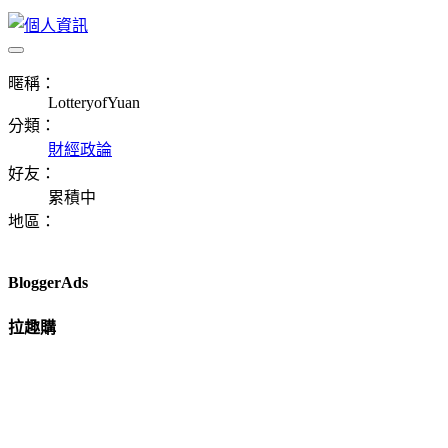
暱稱：
LotteryofYuan
分類：
財經政論
好友：
累積中
地區：
BloggerAds
拉趣購