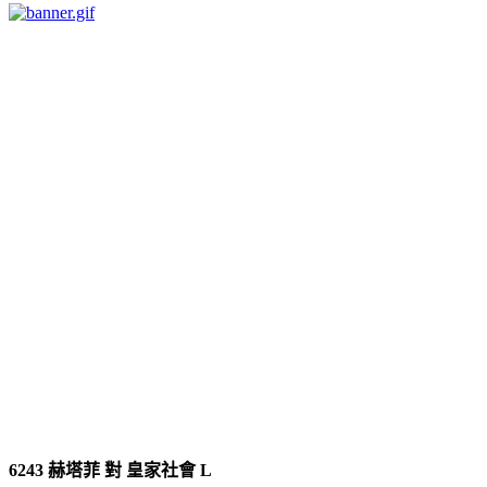
6243
赫塔菲
對
皇家社會 L