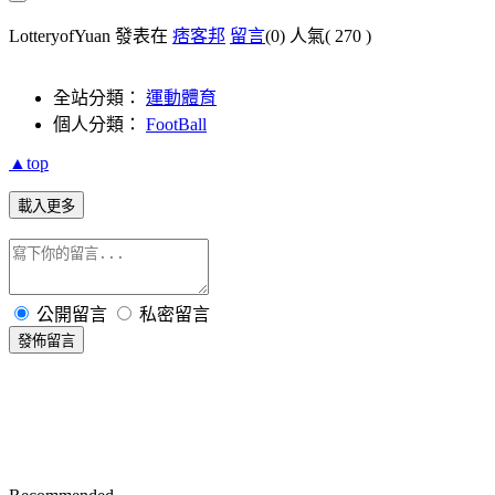
LotteryofYuan 發表在
痞客邦
留言
(0)
人氣(
270
)
全站分類：
運動體育
個人分類：
FootBall
▲top
載入更多
公開留言
私密留言
發佈留言