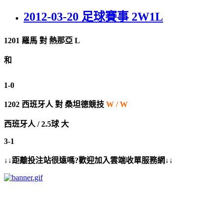
2012-03-20 足球賽事 2W1L
1201 羅馬
對
熱那亞 L
和
1-0
1202
西班牙人
對
桑坦德競技
W / W
西班牙人 / 2.5球 大
3-1
↓↓距離投注站很遠嗎?歡迎加入雲端收單服務網↓↓