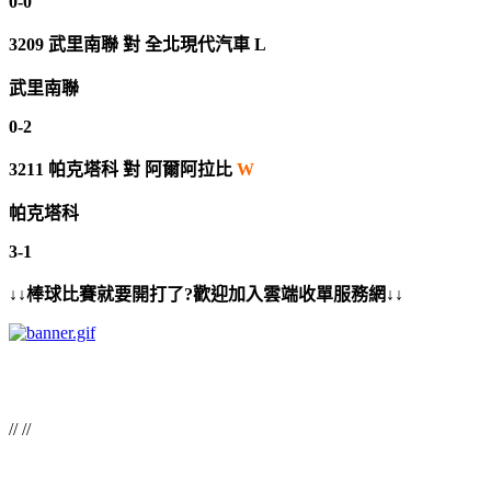
0-0
3209
武里南聯
對
全北現代汽車 L
武里南聯
0-2
3211
帕克塔科
對
阿爾阿拉比
W
帕克塔科
3-1
↓↓棒球比賽就要開打了?歡迎加入雲端收單服務網↓↓
// //