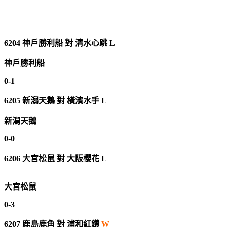
6204
神戶勝利船
對
清水心跳 L
神戶勝利船
0-1
6205
新潟天鵝
對
橫濱水手 L
新潟天鵝
0-0
6206
大宮松鼠
對
大阪櫻花 L
大宮松鼠
0-3
6207
鹿島鹿角
對
浦和紅鑽
W