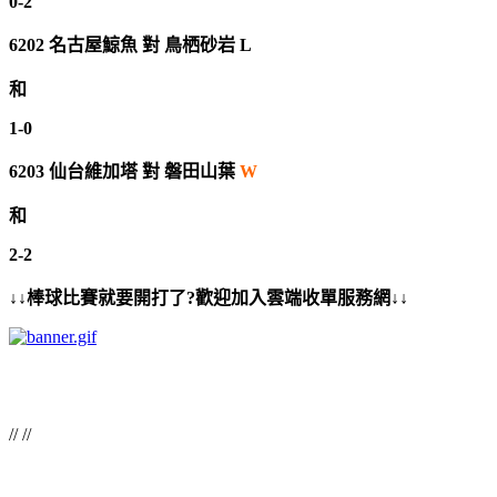
0-2
6202
名古屋鯨魚
對
鳥栖砂岩 L
和
1-0
6203
仙台維加塔
對
磐田山葉
W
和
2-2
↓↓棒球比賽就要開打了?歡迎加入雲端收單服務網↓↓
// //