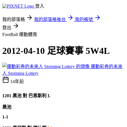
登入
我的部落格
我的部落格後台
我的帳號
登出
FootBall
運動體育
2012-04-10 足球賽事 5W4L
運動彩券的未來
人 Storming Lottery
14年前
1201
黑池
對
巴恩斯利 L
黑池
1-1