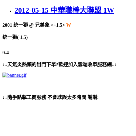
2012-05-15 中華職棒大聯盟 1W
2001
統一獅
@
兄弟象 <+1.5>
W
統一獅(-1.5)
9-4
↓↓天氣炎熱懶的出門下單?歡迎加入雲端收單服務網↓↓
↓↓隨手點擊工商服務 不會耽誤太多時間 謝謝!