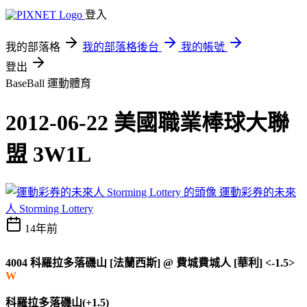
登入
我的部落格
我的部落格後台
我的帳號
登出
BaseBall
運動體育
2012-06-22 美國職業棒球大聯
盟 3W1L
運動彩券的未來
人 Storming Lottery
14年前
4004
科羅拉多落磯山 [法蘭西斯]
@
費城費城人 [華利] <-1.5>
W
科羅拉多落磯山(+1.5)