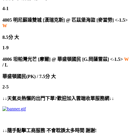
4-1
4005
明尼蘇達雙城 [漢瑞克斯]
@
匹茲堡海盜 [麥當勞] <-1.5>
W
8.5分 大
1-9
4006
坦帕灣光芒 [摩爾]
@
華盛頓國民 [G.岡薩雷茲] <-1.5>
W
/ L
華盛頓國民(PK) / 7.5分 大
2-5
↓↓天氣炎熱懶的出門下單?歡迎加入雲端收單服務網↓↓
↓↓隨手點擊工商服務 不會耽誤太多時間 謝謝!