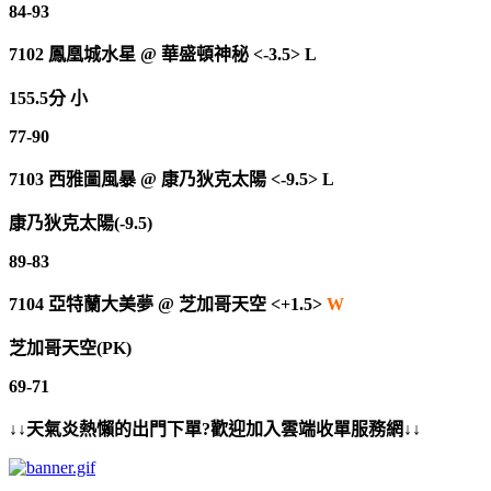
84-93
7102
鳳凰城水星
@
華盛頓神秘 <-3.5> L
155.5分 小
77-90
7103
西雅圖風暴
@
康乃狄克太陽 <-9.5> L
康乃狄克太陽(-9.5)
89-83
7104
亞特蘭大美夢
@
芝加哥天空 <+1.5>
W
芝加哥天空(PK)
69-71
↓↓天氣炎熱懶的出門下單?歡迎加入雲端收單服務網↓↓