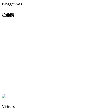
BloggerAds
拉趣購
Visitors