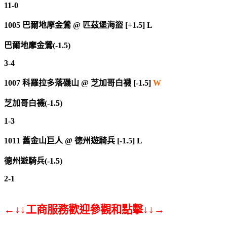
11-0
1005
巴爾地摩金鶯
@
匹茲堡海盜 [+1.5] L
巴爾地摩金鶯(-1.5)
3-4
1007
科羅拉多落磯山
@
芝加哥白襪 [-1.5]
W
芝加哥白襪(-1.5)
1-3
1011
舊金山巨人
@
德州遊騎兵 [-1.5] L
德州遊騎兵(-1.5)
2-1
←↓↓工商服務歡迎參觀和點擊↓↓→