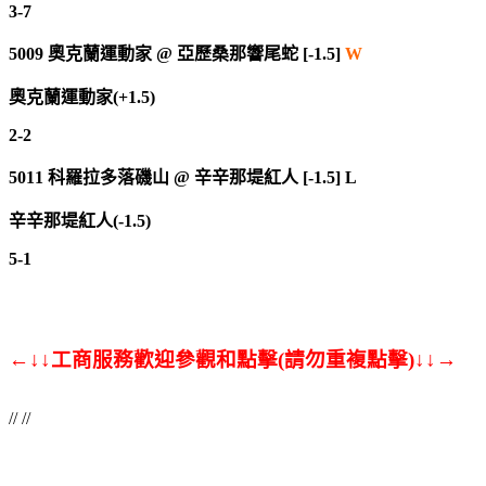
3-7
5009
奧克蘭運動家
@
亞歷桑那響尾蛇 [-1.5]
W
奧克蘭運動家(+1.5)
2-2
5011
科羅拉多落磯山
@
辛辛那堤紅人 [-1.5] L
辛辛那堤紅人(-1.5)
5-1
←↓↓工商服務歡迎參觀和點擊(請勿重複點擊)↓↓→
// //