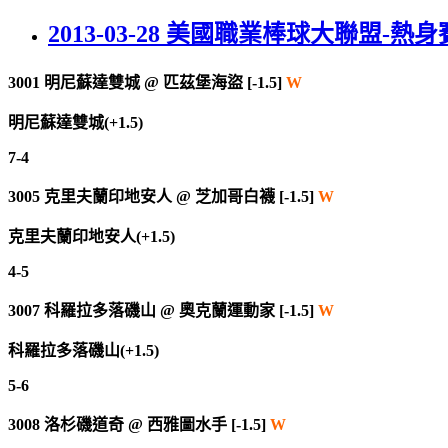
2013-03-28 美國職業棒球大聯盟-熱身
3001
明尼蘇達雙城
@
匹茲堡海盜 [-1.5]
W
明尼蘇達雙城(+1.5)
7-4
3005
克里夫蘭印地安人
@
芝加哥白襪 [-1.5]
W
克里夫蘭印地安人(+1.5)
4-5
3007
科羅拉多落磯山
@
奧克蘭運動家 [-1.5]
W
科羅拉多落磯山(+1.5)
5-6
3008
洛杉磯道奇
@
西雅圖水手 [-1.5]
W