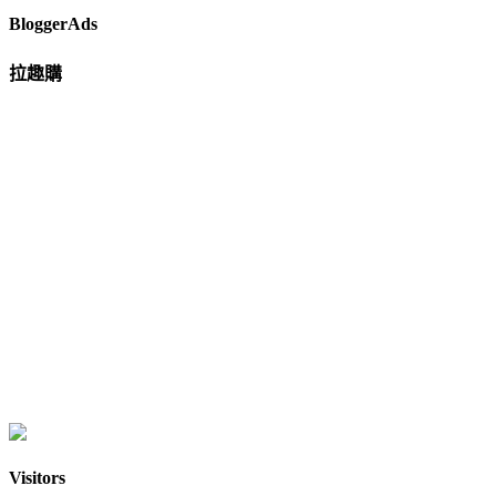
BloggerAds
拉趣購
Visitors