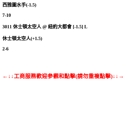
西雅圖水手(-1.5)
7-10
3011
休士頓太空人
@
紐約大都會 [-1.5] L
休士頓太空人(+1.5)
2-6
←↓↓工商服務歡迎參觀和點擊(請勿重複點擊)↓↓→