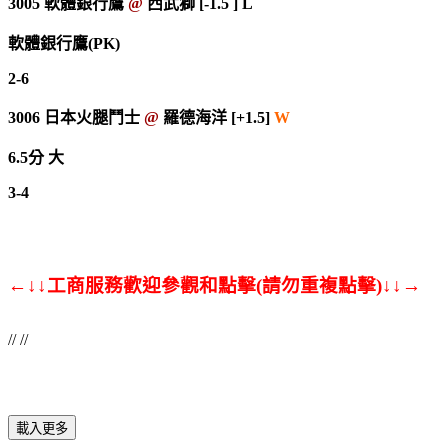
3005
軟體銀行鷹
@
西武獅 [-1.5 ] L
軟體銀行鷹(PK)
2-6
3006
日本火腿鬥士
@
羅德海洋 [+1.5]
W
6.5
分
大
3-4
←↓↓工商服務歡迎參觀和點擊(請勿重複點擊)↓↓→
// //
載入更多