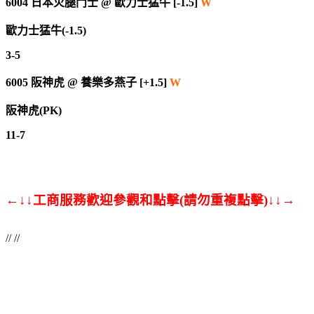
6004
日本火腿鬥士
@
歐力士猛牛 [-1.5]
W
歐力士猛牛(-1.5)
3-5
6005
阪神虎
@
養樂多燕子 [+1.5]
W
阪神虎(PK)
11-7
←↓↓工商服務歡迎參觀和點擊(請勿重複點擊)↓↓→
// //