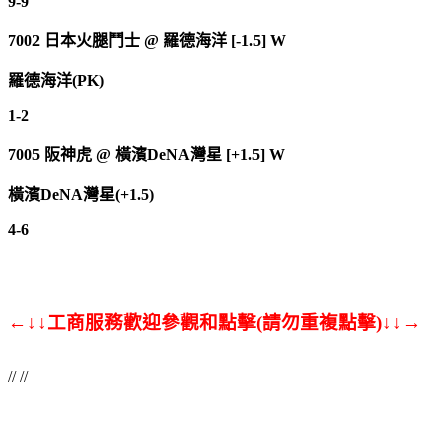
9-9
7002
日本火腿鬥士
@
羅德海洋 [-1.5] W
羅德海洋(PK)
1-2
7005
阪神虎
@
橫濱DeNA灣星 [+1.5] W
橫濱DeNA灣星(+1.5)
4-6
←↓↓工商服務歡迎參觀和點擊(請勿重複點擊)↓↓→
// //