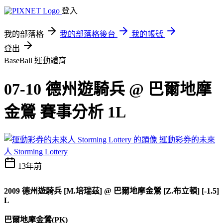
登入
我的部落格
我的部落格後台
我的帳號
登出
BaseBall
運動體育
07-10 德州遊騎兵 @ 巴爾地摩
金鶯 賽事分析 1L
運動彩券的未來
人 Storming Lottery
13年前
2009
德州遊騎兵 [M.培瑞茲]
@
巴爾地摩金鶯 [Z.布立頓] [-1.5]
L
巴爾地摩金鶯(PK)