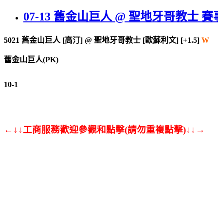
07-13 舊金山巨人 @ 聖地牙哥教士 賽
5021
舊金山巨人 [高汀]
@
聖地牙哥教士 [歐蘇利文] [+1.5]
W
舊金山巨人(PK)
10-1
←↓↓工商服務歡迎參觀和點擊(請勿重複點擊)↓↓→