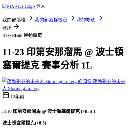
登入
我的部落格
我的部落格後台
我的帳號
登出
BasketBall
運動體育
11-23 印第安那溜馬 @ 波士頓
塞爾提克 賽事分析 1L
運動彩券的未來
人 Storming Lottery
12年前
5110
印第安那溜馬
@
波士頓塞爾提克 [+8.5] L
波士頓塞爾提克(+8.5)