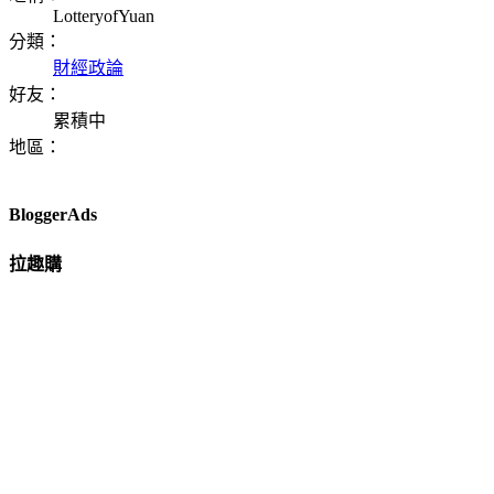
LotteryofYuan
分類：
財經政論
好友：
累積中
地區：
BloggerAds
拉趣購