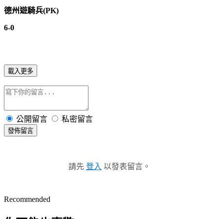
德州遊騎兵(PK)
6-0
載入更多
公開留言
私密留言
發佈留言
請先
登入
以發表留言。
Recommended