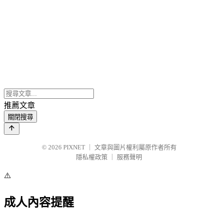
推薦文章
關閉搜尋
© 2026
PIXNET
｜
文章與圖片權利屬原作者所有
隱私權政策
｜
服務聲明
⚠️
成人內容提醒