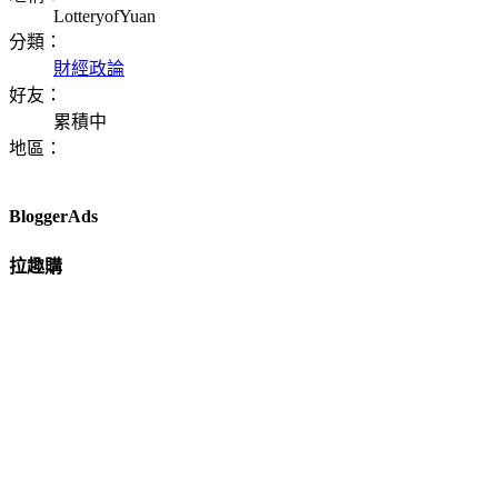
LotteryofYuan
分類：
財經政論
好友：
累積中
地區：
BloggerAds
拉趣購