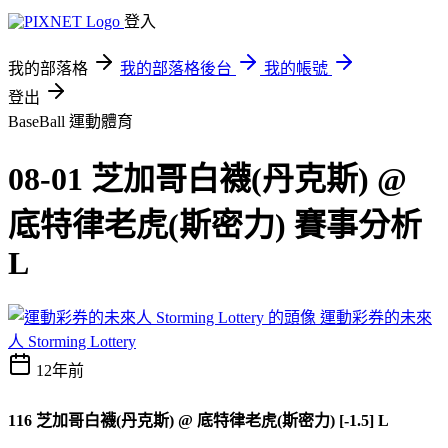
登入
我的部落格
我的部落格後台
我的帳號
登出
BaseBall
運動體育
08-01 芝加哥白襪(丹克斯) @
底特律老虎(斯密力) 賽事分析
L
運動彩券的未來
人 Storming Lottery
12年前
116 芝加哥白襪(丹克斯) @ 底特律老虎(斯密力) [-1.5] L