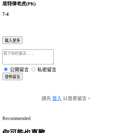
底特律老虎(PK)
7-4
載入更多
公開留言
私密留言
發佈留言
請先
登入
以發表留言。
Recommended
你可能也喜歡