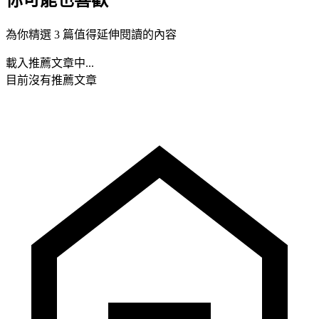
為你精選 3 篇值得延伸閱讀的內容
載入推薦文章中...
目前沒有推薦文章