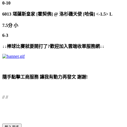
0-10
6013
堪薩斯皇家 [霍契佛]
@
洛杉磯天使 [哈倫] <-1.5> L
7.5分 小
6-3
↓↓棒球比賽就要開打了?歡迎加入雲端收單服務網↓↓
隨手點擊工商服務 讓我有動力再發文 謝謝!
// //