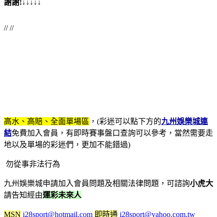
謝謝!↓↓↓↓↓
// //
高水、高賠、全面單場區
，(彩迷可以點下方的
九州娛樂城連
結
免費加入會員，有即時賽事盤口查詢可以參考，當然需要走
地以及單場的彩迷們，更加不能錯過)
勿從事非法行為
九州娛樂城申請加入會員問題及相關法律問題，可諮詢
小虎大
請告知經由
運彩未來人
MSN
i28sport@hotmail.com
即時通
i28sport@yahoo.com.tw