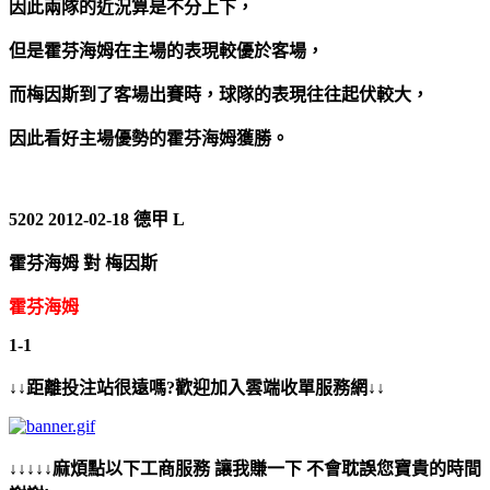
因此兩隊的近況算是不分上下，
但是霍芬海姆在主場的表現較優於客場，
而梅因斯到了客場出賽時，球隊的表現往往起伏較大，
因此看好主場優勢的霍芬海姆獲勝。
5202 2012-02-18 德甲 L
霍芬海姆 對 梅因斯
霍芬海姆
1-1
↓↓距離投注站很遠嗎?歡迎加入雲端收單服務網↓↓
↓↓↓↓↓麻煩點以下工商服務 讓我賺一下 不會耽誤您寶貴的時間