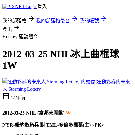
登入
我的部落格
我的部落格後台
我的帳號
登出
Hockey
運動體育
2012-03-25 NHL冰上曲棍球
1W
運動彩券的未來
人 Storming Lottery
14年前
2012-03-25 NHL (富邦未開盤)
W
NYR-紐約遊騎兵 對 TML-多倫多楓葉
(主) <PK>