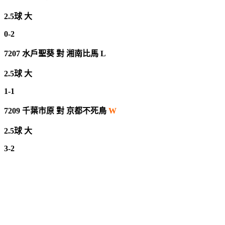
2.5球 大
0-2
7207
水戶聖葵
對
湘南比馬 L
2.5球 大
1-1
7209
千葉市原
對
京都不死鳥
W
2.5球 大
3-2