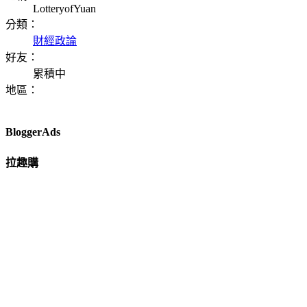
LotteryofYuan
分類：
財經政論
好友：
累積中
地區：
BloggerAds
拉趣購