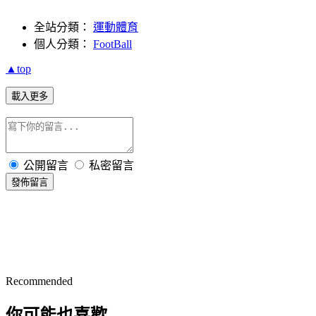
全站分類：
運動體育
個人分類：
FootBall
▲top
載入更多
公開留言
私密留言
發佈留言
Recommended
你可能也喜歡