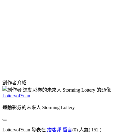
創作者介紹
LotteryofYuan
運動彩券的未來人 Storming Lottery
LotteryofYuan 發表在
痞客邦
留言
(0)
人氣(
152
)