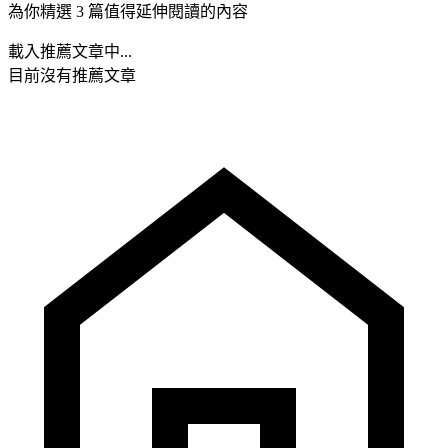
為你精選 3 篇值得延伸閱讀的內容
載入推薦文章中...
目前沒有推薦文章