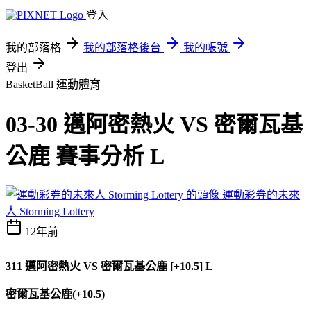
登入
我的部落格
我的部落格後台
我的帳號
登出
BasketBall
運動體育
03-30 邁阿密熱火 VS 密爾瓦基
公鹿 賽事分析 L
運動彩券的未來
人 Storming Lottery
12年前
311 邁阿密熱火 VS 密爾瓦基公鹿 [+10.5] L
密爾瓦基公鹿(+10.5)